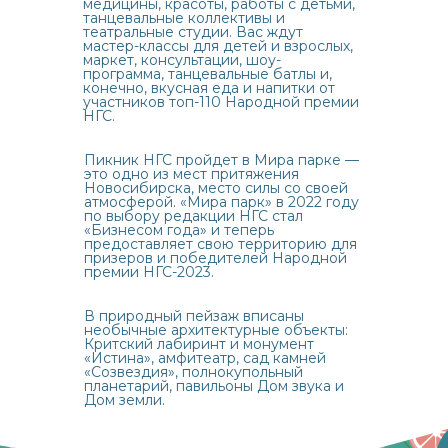
медицины, красоты, работы с детьми,
танцевальные коллективы и
театральные студии. Вас ждут
мастер-классы для детей и взрослых,
маркет, консультации, шоу-
программа, танцевальные батлы и,
конечно, вкусная еда и напитки от
участников топ-110 Народной премии
НГС.
Пикник НГС пройдет в Мира парке —
это одно из мест притяжения
Новосибирска, место силы со своей
атмосферой. «Мира парк» в 2022 году
по выбору редакции НГС стал
«Бизнесом года» и теперь
предоставляет свою территорию для
призеров и победителей Народной
премии НГС-2023.
В природный пейзаж вписаны
необычные архитектурные объекты:
Критский лабиринт и монумент
«Истина», амфитеатр, сад камней
«Созвездия», полнокупольный
планетарий, павильоны Дом звука и
Дом земли.